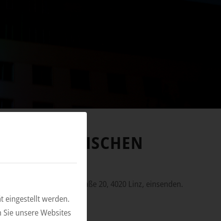
HEN JURISTISCHEN
e Gesellschaft, Gruberstraße 20, 4020 Linz, einsenden.
 eingestellt werden.
 Sie unsere Websites