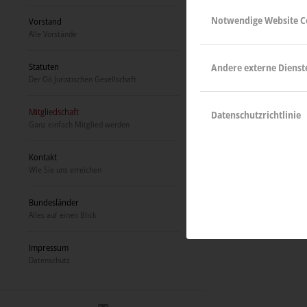
Notwendige Website C
Vorstand
Alle Vorstände
Statuten
Andere externe Dienst
Der Oö Juristischen Gesellschaft
Mitgliedschaft
Datenschutzrichtlinie
Ganz einfach Mitglied werden
Kontakt
Wie Sie uns erreichen
Bundesländer
Alles auf einen Blick
Impressum
Datenschutz