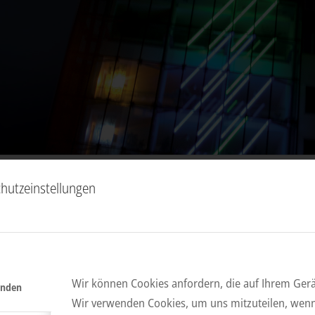
hutzeinstellungen
ITT ZUR OBERÖSTERREICHISC
LSCHAFT
r downloaden, ausfüllen und an die Oberösterreichische Juristisch
Wir können Cookies anfordern, die auf Ihrem Gerät
enden
sformular downloaden
Wir verwenden Cookies, um uns mitzuteilen, wenn